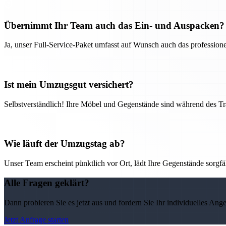
Übernimmt Ihr Team auch das Ein- und Auspacken?
Ja, unser Full-Service-Paket umfasst auf Wunsch auch das professio
Ist mein Umzugsgut versichert?
Selbstverständlich! Ihre Möbel und Gegenstände sind während des Tra
Wie läuft der Umzugstag ab?
Unser Team erscheint pünktlich vor Ort, lädt Ihre Gegenstände sorgfälti
Alle Fragen geklärt?
Dann probieren Sie es jetzt aus und fordern Sie Ihr individuelles Ang
Jetzt Anfrage starten