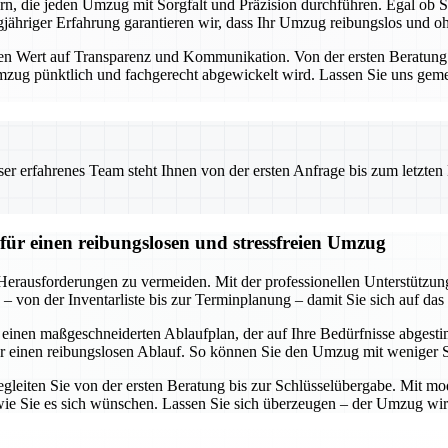
ern, die jeden Umzug mit Sorgfalt und Präzision durchführen. Egal ob
ähriger Erfahrung garantieren wir, dass Ihr Umzug reibungslos und ohn
Wert auf Transparenz und Kommunikation. Von der ersten Beratung bis
 Umzug pünktlich und fachgerecht abgewickelt wird. Lassen Sie uns geme
 erfahrenes Team steht Ihnen von der ersten Anfrage bis zum letzten Ka
für einen reibungslosen und stressfreien Umzug
 Herausforderungen zu vermeiden. Mit der professionellen Unterstützu
 von der Inventarliste bis zur Terminplanung – damit Sie sich auf das
 einen maßgeschneiderten Ablaufplan, der auf Ihre Bedürfnisse abgestim
r einen reibungslosen Ablauf. So können Sie den Umzug mit weniger 
egleiten Sie von der ersten Beratung bis zur Schlüsselübergabe. Mit mod
ie Sie es sich wünschen. Lassen Sie sich überzeugen – der Umzug wird