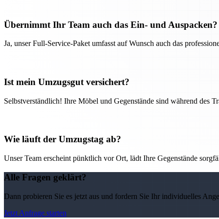
Übernimmt Ihr Team auch das Ein- und Auspacken?
Ja, unser Full-Service-Paket umfasst auf Wunsch auch das professio
Ist mein Umzugsgut versichert?
Selbstverständlich! Ihre Möbel und Gegenstände sind während des Tra
Wie läuft der Umzugstag ab?
Unser Team erscheint pünktlich vor Ort, lädt Ihre Gegenstände sorgfälti
Alle Fragen geklärt?
Dann probieren Sie es jetzt aus und fordern Sie Ihr individuelles Ang
Jetzt Anfrage starten