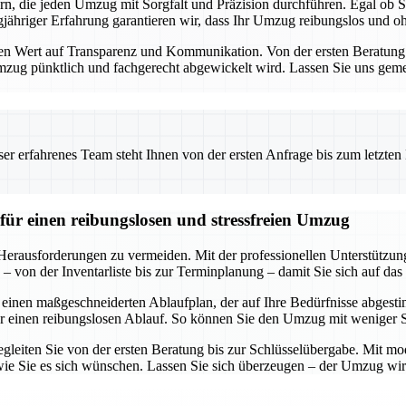
ern, die jeden Umzug mit Sorgfalt und Präzision durchführen. Egal ob
ähriger Erfahrung garantieren wir, dass Ihr Umzug reibungslos und ohn
Wert auf Transparenz und Kommunikation. Von der ersten Beratung bis
 Umzug pünktlich und fachgerecht abgewickelt wird. Lassen Sie uns geme
 erfahrenes Team steht Ihnen von der ersten Anfrage bis zum letzten Ka
für einen reibungslosen und stressfreien Umzug
 Herausforderungen zu vermeiden. Mit der professionellen Unterstützu
 von der Inventarliste bis zur Terminplanung – damit Sie sich auf das
 einen maßgeschneiderten Ablaufplan, der auf Ihre Bedürfnisse abgestim
r einen reibungslosen Ablauf. So können Sie den Umzug mit weniger 
egleiten Sie von der ersten Beratung bis zur Schlüsselübergabe. Mit mod
ie Sie es sich wünschen. Lassen Sie sich überzeugen – der Umzug wird