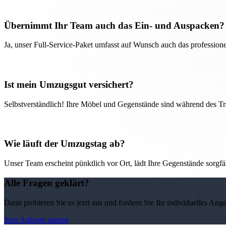
Übernimmt Ihr Team auch das Ein- und Auspacken?
Ja, unser Full-Service-Paket umfasst auf Wunsch auch das professio
Ist mein Umzugsgut versichert?
Selbstverständlich! Ihre Möbel und Gegenstände sind während des Tra
Wie läuft der Umzugstag ab?
Unser Team erscheint pünktlich vor Ort, lädt Ihre Gegenstände sorgfälti
Alle Fragen geklärt?
Dann probieren Sie es jetzt aus und fordern Sie Ihr individuelles Ang
Jetzt Anfrage starten