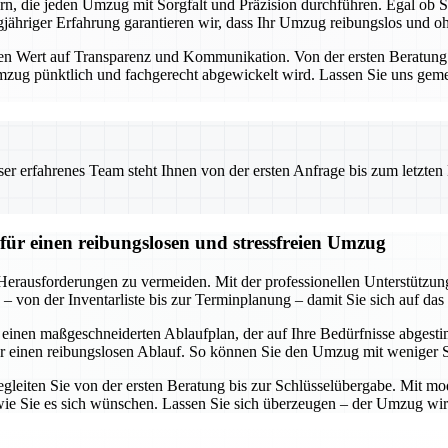
ern, die jeden Umzug mit Sorgfalt und Präzision durchführen. Egal ob
ähriger Erfahrung garantieren wir, dass Ihr Umzug reibungslos und ohn
Wert auf Transparenz und Kommunikation. Von der ersten Beratung bis
 Umzug pünktlich und fachgerecht abgewickelt wird. Lassen Sie uns geme
 erfahrenes Team steht Ihnen von der ersten Anfrage bis zum letzten Ka
für einen reibungslosen und stressfreien Umzug
 Herausforderungen zu vermeiden. Mit der professionellen Unterstützu
 von der Inventarliste bis zur Terminplanung – damit Sie sich auf das
 einen maßgeschneiderten Ablaufplan, der auf Ihre Bedürfnisse abgestim
r einen reibungslosen Ablauf. So können Sie den Umzug mit weniger 
egleiten Sie von der ersten Beratung bis zur Schlüsselübergabe. Mit mod
ie Sie es sich wünschen. Lassen Sie sich überzeugen – der Umzug wird