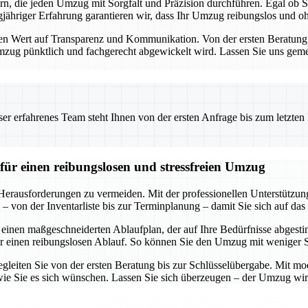
ern, die jeden Umzug mit Sorgfalt und Präzision durchführen. Egal ob
ähriger Erfahrung garantieren wir, dass Ihr Umzug reibungslos und ohn
Wert auf Transparenz und Kommunikation. Von der ersten Beratung bis
 Umzug pünktlich und fachgerecht abgewickelt wird. Lassen Sie uns geme
 erfahrenes Team steht Ihnen von der ersten Anfrage bis zum letzten Ka
für einen reibungslosen und stressfreien Umzug
 Herausforderungen zu vermeiden. Mit der professionellen Unterstützu
 von der Inventarliste bis zur Terminplanung – damit Sie sich auf das
 einen maßgeschneiderten Ablaufplan, der auf Ihre Bedürfnisse abgestim
r einen reibungslosen Ablauf. So können Sie den Umzug mit weniger 
egleiten Sie von der ersten Beratung bis zur Schlüsselübergabe. Mit mod
ie Sie es sich wünschen. Lassen Sie sich überzeugen – der Umzug wird