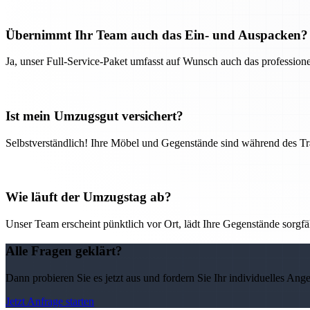
Übernimmt Ihr Team auch das Ein- und Auspacken?
Ja, unser Full-Service-Paket umfasst auf Wunsch auch das professio
Ist mein Umzugsgut versichert?
Selbstverständlich! Ihre Möbel und Gegenstände sind während des Tra
Wie läuft der Umzugstag ab?
Unser Team erscheint pünktlich vor Ort, lädt Ihre Gegenstände sorgfälti
Alle Fragen geklärt?
Dann probieren Sie es jetzt aus und fordern Sie Ihr individuelles Ang
Jetzt Anfrage starten