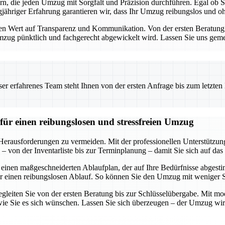
ern, die jeden Umzug mit Sorgfalt und Präzision durchführen. Egal ob
ähriger Erfahrung garantieren wir, dass Ihr Umzug reibungslos und ohn
Wert auf Transparenz und Kommunikation. Von der ersten Beratung bis
 Umzug pünktlich und fachgerecht abgewickelt wird. Lassen Sie uns geme
 erfahrenes Team steht Ihnen von der ersten Anfrage bis zum letzten Ka
für einen reibungslosen und stressfreien Umzug
 Herausforderungen zu vermeiden. Mit der professionellen Unterstützu
 von der Inventarliste bis zur Terminplanung – damit Sie sich auf das
 einen maßgeschneiderten Ablaufplan, der auf Ihre Bedürfnisse abgestim
r einen reibungslosen Ablauf. So können Sie den Umzug mit weniger 
egleiten Sie von der ersten Beratung bis zur Schlüsselübergabe. Mit mod
ie Sie es sich wünschen. Lassen Sie sich überzeugen – der Umzug wird