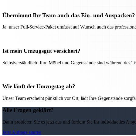
Übernimmt Ihr Team auch das Ein- und Auspacken?
Ja, unser Full-Service-Paket umfasst auf Wunsch auch das professio
Ist mein Umzugsgut versichert?
Selbstverständlich! Ihre Möbel und Gegenstände sind während des Tra
Wie läuft der Umzugstag ab?
Unser Team erscheint pünktlich vor Ort, lädt Ihre Gegenstände sorgfälti
Alle Fragen geklärt?
Dann probieren Sie es jetzt aus und fordern Sie Ihr individuelles Ang
Jetzt Anfrage starten