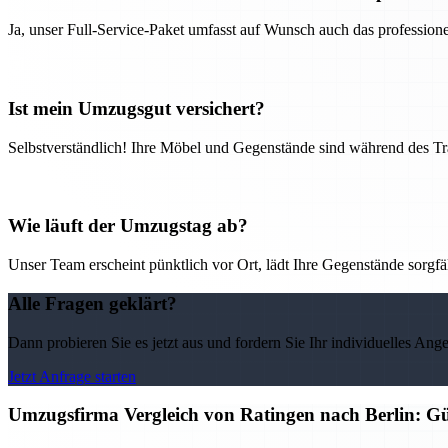
Ja, unser Full-Service-Paket umfasst auf Wunsch auch das professio
Ist mein Umzugsgut versichert?
Selbstverständlich! Ihre Möbel und Gegenstände sind während des Tra
Wie läuft der Umzugstag ab?
Unser Team erscheint pünktlich vor Ort, lädt Ihre Gegenstände sorgfälti
Alle Fragen geklärt?
Dann probieren Sie es jetzt aus und fordern Sie Ihr individuelles Ang
Jetzt Anfrage starten
Umzugsfirma Vergleich von Ratingen nach Berlin: Gü