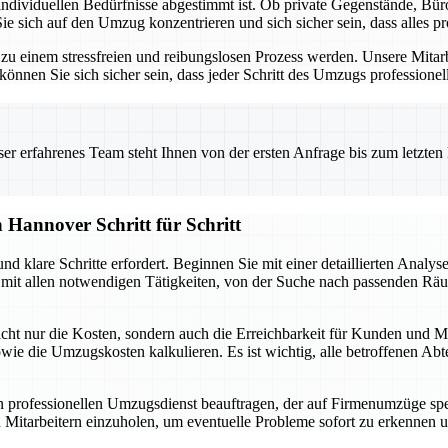
individuellen Bedürfnisse abgestimmt ist. Ob private Gegenstände, B
 sich auf den Umzug konzentrieren und sich sicher sein, dass alles pr
 einem stressfreien und reibungslosen Prozess werden. Unsere Mitarbe
nen Sie sich sicher sein, dass jeder Schritt des Umzugs professionell
 erfahrenes Team steht Ihnen von der ersten Anfrage bis zum letzten Ka
Hannover Schritt für Schritt
d klare Schritte erfordert. Beginnen Sie mit einer detaillierten Analys
e mit allen notwendigen Tätigkeiten, von der Suche nach passenden Rä
nicht nur die Kosten, sondern auch die Erreichbarkeit für Kunden und Mi
 die Umzugskosten kalkulieren. Es ist wichtig, alle betroffenen Abte
en professionellen Umzugsdienst beauftragen, der auf Firmenumzüge spezi
Mitarbeitern einzuholen, um eventuelle Probleme sofort zu erkennen 