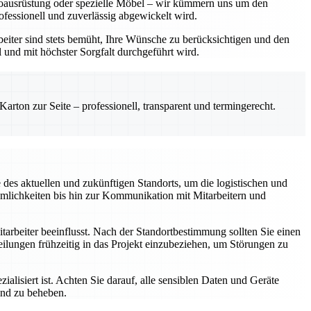
üroausrüstung oder spezielle Möbel – wir kümmern uns um den
ofessionell und zuverlässig abgewickelt wird.
iter sind stets bemüht, Ihre Wünsche zu berücksichtigen und den
 und mit höchster Sorgfalt durchgeführt wird.
rton zur Seite – professionell, transparent und termingerecht.
e des aktuellen und zukünftigen Standorts, um die logistischen und
umlichkeiten bis hin zur Kommunikation mit Mitarbeitern und
tarbeiter beeinflusst. Nach der Standortbestimmung sollten Sie einen
ilungen frühzeitig in das Projekt einzubeziehen, um Störungen zu
alisiert ist. Achten Sie darauf, alle sensiblen Daten und Geräte
und zu beheben.