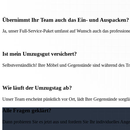
Übernimmt Ihr Team auch das Ein- und Auspacken?
Ja, unser Full-Service-Paket umfasst auf Wunsch auch das professio
Ist mein Umzugsgut versichert?
Selbstverständlich! Ihre Möbel und Gegenstände sind während des Tra
Wie läuft der Umzugstag ab?
Unser Team erscheint pünktlich vor Ort, lädt Ihre Gegenstände sorgfälti
Alle Fragen geklärt?
Dann probieren Sie es jetzt aus und fordern Sie Ihr individuelles Ang