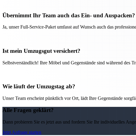
Übernimmt Ihr Team auch das Ein- und Auspacken?
Ja, unser Full-Service-Paket umfasst auf Wunsch auch das professio
Ist mein Umzugsgut versichert?
Selbstverständlich! Ihre Möbel und Gegenstände sind während des Tra
Wie läuft der Umzugstag ab?
Unser Team erscheint pünktlich vor Ort, lädt Ihre Gegenstände sorgfälti
Alle Fragen geklärt?
Dann probieren Sie es jetzt aus und fordern Sie Ihr individuelles Ang
Jetzt Anfrage starten