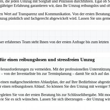
ern, die jeden Umzug mit Sorgfalt und Präzision durchführen. Egal ob
ähriger Erfahrung garantieren wir, dass Ihr Umzug reibungslos und ohn
Wert auf Transparenz und Kommunikation. Von der ersten Beratung bis
 Umzug pünktlich und fachgerecht abgewickelt wird. Lassen Sie uns geme
 erfahrenes Team steht Ihnen von der ersten Anfrage bis zum letzten Ka
für einen reibungslosen und stressfreien Umzug
 Herausforderungen zu vermeiden. Mit der professionellen Unterstützu
 von der Inventarliste bis zur Terminplanung – damit Sie sich auf das
 einen maßgeschneiderten Ablaufplan, der auf Ihre Bedürfnisse abgestim
r einen reibungslosen Ablauf. So können Sie den Umzug mit weniger 
egleiten Sie von der ersten Beratung bis zur Schlüsselübergabe. Mit mod
ie Sie es sich wünschen. Lassen Sie sich überzeugen – der Umzug wird