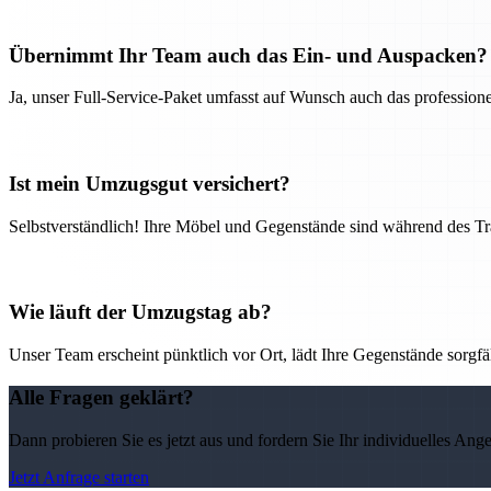
Übernimmt Ihr Team auch das Ein- und Auspacken?
Ja, unser Full-Service-Paket umfasst auf Wunsch auch das professio
Ist mein Umzugsgut versichert?
Selbstverständlich! Ihre Möbel und Gegenstände sind während des Tra
Wie läuft der Umzugstag ab?
Unser Team erscheint pünktlich vor Ort, lädt Ihre Gegenstände sorgfälti
Alle Fragen geklärt?
Dann probieren Sie es jetzt aus und fordern Sie Ihr individuelles Ang
Jetzt Anfrage starten