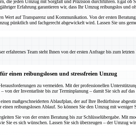
ern, die jeden Umzug mit Sorgfalt und Präzision durchführen. Egal ob
ähriger Erfahrung garantieren wir, dass Ihr Umzug reibungslos und ohn
Wert auf Transparenz und Kommunikation. Von der ersten Beratung bis
 Umzug pünktlich und fachgerecht abgewickelt wird. Lassen Sie uns geme
 erfahrenes Team steht Ihnen von der ersten Anfrage bis zum letzten Ka
für einen reibungslosen und stressfreien Umzug
 Herausforderungen zu vermeiden. Mit der professionellen Unterstützu
 von der Inventarliste bis zur Terminplanung – damit Sie sich auf das
 einen maßgeschneiderten Ablaufplan, der auf Ihre Bedürfnisse abgestim
r einen reibungslosen Ablauf. So können Sie den Umzug mit weniger 
egleiten Sie von der ersten Beratung bis zur Schlüsselübergabe. Mit mod
ie Sie es sich wünschen. Lassen Sie sich überzeugen – der Umzug wird