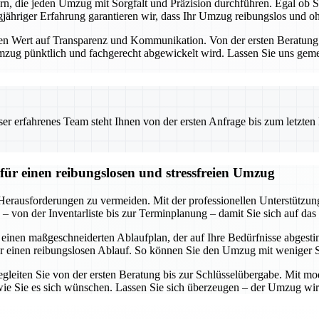
ern, die jeden Umzug mit Sorgfalt und Präzision durchführen. Egal ob
ähriger Erfahrung garantieren wir, dass Ihr Umzug reibungslos und ohn
Wert auf Transparenz und Kommunikation. Von der ersten Beratung bis
 Umzug pünktlich und fachgerecht abgewickelt wird. Lassen Sie uns geme
 erfahrenes Team steht Ihnen von der ersten Anfrage bis zum letzten Ka
für einen reibungslosen und stressfreien Umzug
 Herausforderungen zu vermeiden. Mit der professionellen Unterstützu
 von der Inventarliste bis zur Terminplanung – damit Sie sich auf das
 einen maßgeschneiderten Ablaufplan, der auf Ihre Bedürfnisse abgestim
r einen reibungslosen Ablauf. So können Sie den Umzug mit weniger 
egleiten Sie von der ersten Beratung bis zur Schlüsselübergabe. Mit mod
ie Sie es sich wünschen. Lassen Sie sich überzeugen – der Umzug wird