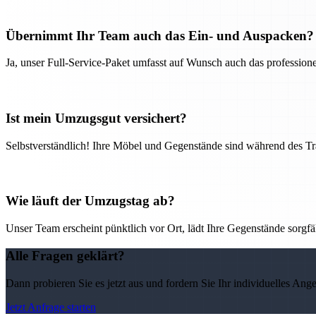
Übernimmt Ihr Team auch das Ein- und Auspacken?
Ja, unser Full-Service-Paket umfasst auf Wunsch auch das professio
Ist mein Umzugsgut versichert?
Selbstverständlich! Ihre Möbel und Gegenstände sind während des Tra
Wie läuft der Umzugstag ab?
Unser Team erscheint pünktlich vor Ort, lädt Ihre Gegenstände sorgfälti
Alle Fragen geklärt?
Dann probieren Sie es jetzt aus und fordern Sie Ihr individuelles Ang
Jetzt Anfrage starten